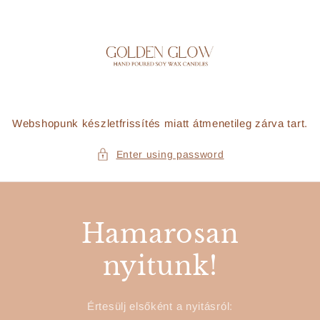
Skip to
content
Webshopunk készletfrissítés miatt átmenetileg zárva tart.
Enter using password
Hamarosan
nyitunk!
Értesülj elsőként a nyitásról: